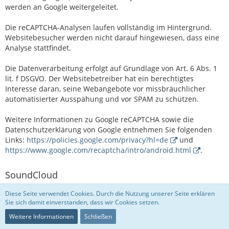
werden an Google weitergeleitet.
Die reCAPTCHA-Analysen laufen vollständig im Hintergrund.
Websitebesucher werden nicht darauf hingewiesen, dass eine
Analyse stattfindet.
Die Datenverarbeitung erfolgt auf Grundlage von Art. 6 Abs. 1
lit. f DSGVO. Der Websitebetreiber hat ein berechtigtes
Interesse daran, seine Webangebote vor missbräuchlicher
automatisierter Ausspähung und vor SPAM zu schützen.
Weitere Informationen zu Google reCAPTCHA sowie die
Datenschutzerklärung von Google entnehmen Sie folgenden
Links:
https://policies.google.com/privacy?hl=de
und
https://www.google.com/recaptcha/intro/android.html
.
SoundCloud
Diese Seite verwendet Cookies. Durch die Nutzung unserer Seite erklären
Auf unseren Seiten können Plugins des sozialen Netzwerks
Sie sich damit einverstanden, dass wir Cookies setzen.
SoundCloud (SoundCloud Limited, Berners House, 47-48
Berners Street, London W1T 3NF, Großbritannien.) integriert
Weitere Informationen
Schließen
sein. Die SoundCloud-Plugins erkennen Sie an dem