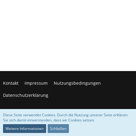
Kontakt
Impressum
Nutzungsbedingungen
Datenschutzerklärung
Diese Seite verwendet Cookies. Durch die Nutzung unserer Seite erklären
Medienverwaltung:
EasyMedia
, entwickelt von
WBB-Elite.de
Sie sich damit einverstanden, dass wir Cookies setzen.
© 2012-2026 Perspektive Zukunft e.V.
Weitere Informationen
Schließen