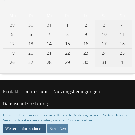
Mo
Di
Mi
Do
Fr
Sa
So
29
30
31
1
2
3
4
5
6
7
8
9
10
11
12
13
14
15
16
17
18
19
20
21
22
23
24
25
26
27
28
29
30
31
1
Kontakt
Impressum
Nutzungsbedingungen
Datenschutzerklärung
Diese Seite verwendet Cookies. Durch die Nutzung unserer Seite erklären
Sie sich damit einverstanden, dass wir Cookies setzen.
© 2012-2026 Perspektive Zukunft e.V.
Weitere Informationen
Schließen