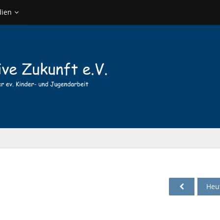
ien
Heu