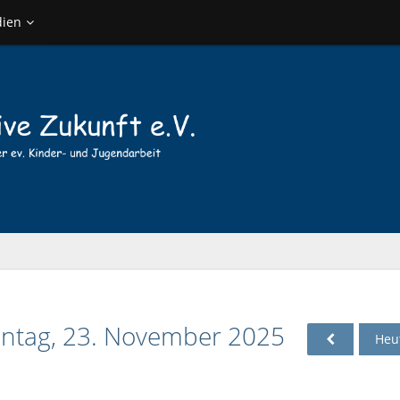
ien
nntag, 23. November 2025
Heu