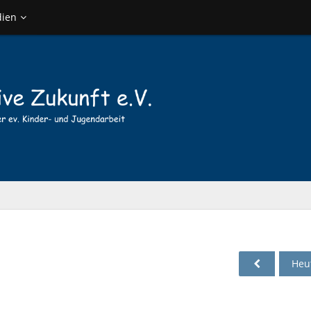
ien
Heu